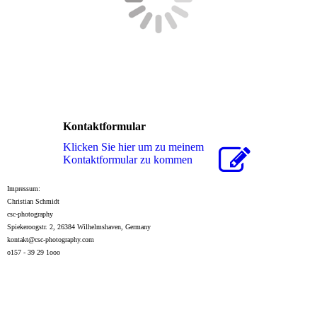
Kontaktformular
Klicken Sie hier um zu meinem
Kon­takt­for­mu­lar zu kommen
Impressum:
Christian Schmidt
csc-photography
Spiekeroogstr. 2, 26384 Wilhelmshaven, Germany
kontakt@csc-photography.com
o157 - 39 29 1ooo